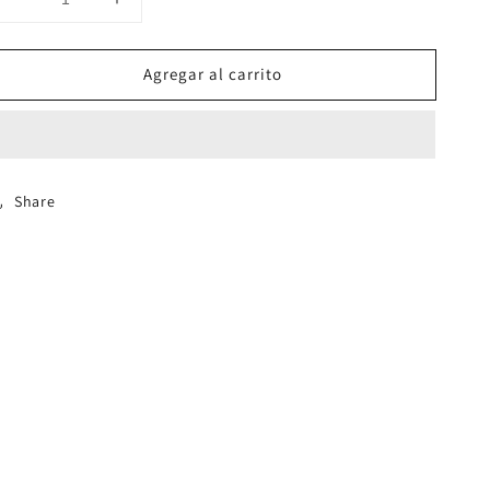
Reducir
Aumentar
cantidad
cantidad
para
para
Agregar al carrito
Intensivo
Intensivo
Medicina
Medicina
M30M
M30M
-
-
3
3
Materias
Materias
Share