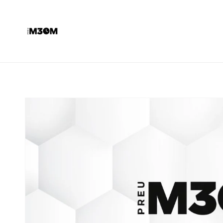
Ir
directamente
al contenido
Ir
directamente
a la
información
del producto